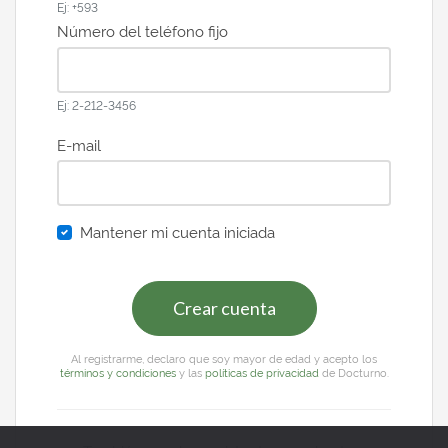
Ej: +593
Número del teléfono fijo
Ej: 2-212-3456
E-mail
Mantener mi cuenta iniciada
Crear cuenta
Al registrarme, declaro que soy mayor de edad y acepto los
términos y condiciones
y las
políticas de privacidad
de Docturno.